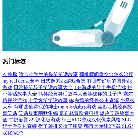
热门标签
AI换脸
适合小学生的爆笑笑话故事
颈椎腰间盘突出怎么治疗
my real derise安卓
日式像素slg游戏合集
有哪些好玩的国外slg
游戏
日常搞笑段子笑话故事大全
18+游戏的绅士手机游戏
短
小笑话故事大全
搞笑经典笑话故事大全笑破你的肚子痛
索尔
路易丝游戏
上学爆笑笑话故事
slg怠惰的怪兽公主资源
小马拉
大车
有哪些值得玩的绅士rpg
rpg动态cg游戏
幽默吐槽经典故
事笑话
笑话故事幽默集锦
哥布林冒险者狩猎
爆冷笑话故事大
全
牛奶触觉v22汉化版游戏
绅士RPG游戏汉化像素风格
SLG
绅士游汉化直装
得了颈椎又得了腰突
都市天际线2下载
SLG/
汉化/动态