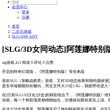
会员
中心
登录
注册
首页
二次元游戏
SLG-QSP-ADV
[SLG/3D女同动态]阿莲娜特别版~Ale
slg游戏
411 阅读
0 评论
0 点赞
开启别样奇幻冒险，《阿莲娜特别版》等你来战
喜欢SLG（策略战棋类）游戏，又对3D动态效果和独特题材感兴趣
是安卓端都能轻松畅玩，而且文件大小仅1.6G，就能带你进
在[日系SLG/AI汉化/沙盒]的精彩组合下，《阿莲娜特别
动画，每一个精彩场景都栩栩如生，仿佛就在眼前真实上演。
在这个沙盒世界里，阿莲娜开启了她别样的新生活篇章。这可是