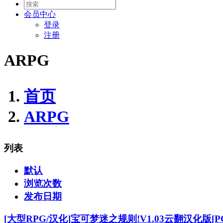
会员
中心
登录
注册
ARPG
首页
ARPG
列表
默认
浏览次数
发布日期
[大型RPG/汉化]宝可梦迷之规则!V1.03云翻汉化版[P